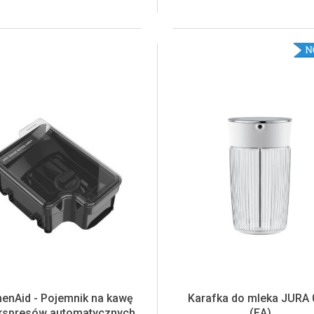
henAid - Pojemnik na kawę
Karafka do mleka JURA 0
kspresów automatycznych
(EA)