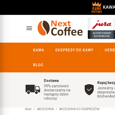
KAWA 
KAWA
EKSPRESY DO KAWY
HERB
BLOG
Dostawa
Kupuj bez
99% zamówień
Jesteśmy 
dostarczamy na
ekspresów
następny dzień
KitchenAi
roboczy
Start
AKCESORIA
AKCESORIA DO EKSPRESÓW