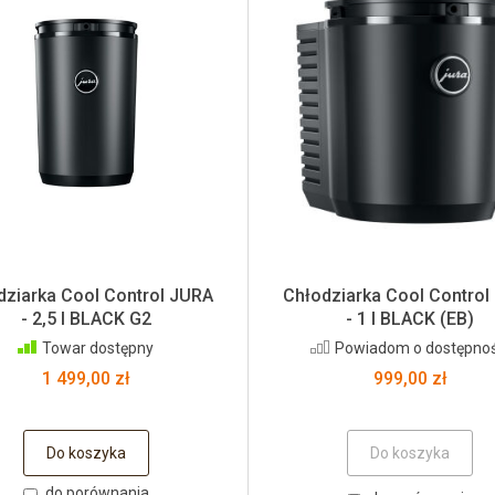
dziarka Cool Control JURA
Chłodziarka Cool Control
- 2,5 l BLACK G2
- 1 l BLACK (EB)
Towar dostępny
Powiadom o dostępnoś
1 499,00 zł
999,00 zł
Do koszyka
Do koszyka
do porównania