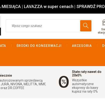
MIESIĄCA | LAVAZZA w super cenach |
SPRAWDŹ PRO
Wyszukaj
Sa
stacj
ATA
ŚRODKI DO KONSERWACJI
AKCESORIA
D
Stałe raty nawet do
20x0%
piecznie
Wszystkie
autoryzowanym sprzedawcą
automatyczne
 JURA, NIVONA, MELITTA, WMF,
ekspresy do kawy
d oraz DR.COFFEE
kupisz na raty 0%