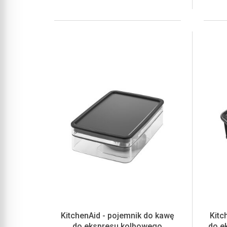
KitchenAid - pojemnik do kawę
Kitc
do ekspresu kolbowego
do e