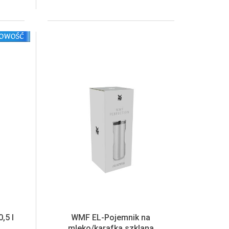
,5 l
WMF EL-Pojemnik na
mleko/karafka szklana