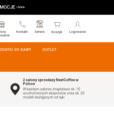
MOCJE ->>>
lony
Kontakt
Serwis
Logowanie
Koszyk
onarne
ODATKI DO KAWY
OUTLET
2 salony sprzedaży NextCoffee w
Polsce
W każdym salonie znajdziesz ok. 10
uruchomionych ekspresów oraz ok. 20
modeli dostępnych od ręki